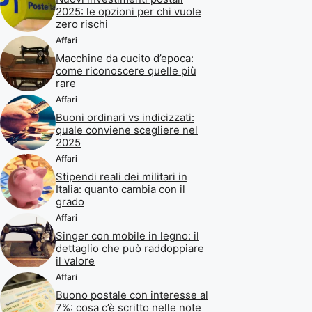
2025: le opzioni per chi vuole
zero rischi
Affari
Macchine da cucito d’epoca:
come riconoscere quelle più
rare
Affari
Buoni ordinari vs indicizzati:
quale conviene scegliere nel
2025
Affari
Stipendi reali dei militari in
Italia: quanto cambia con il
grado
Affari
Singer con mobile in legno: il
dettaglio che può raddoppiare
il valore
Affari
Buono postale con interesse al
7%: cosa c’è scritto nelle note