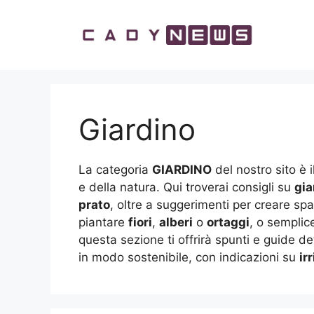
Vai
al
contenuto
Giardino
La categoria
GIARDINO
del nostro sito è i
e della natura. Qui troverai consigli su
gia
prato
, oltre a suggerimenti per creare spaz
piantare
fiori
,
alberi
o
ortaggi
, o semplic
questa sezione ti offrirà spunti e guide de
in modo sostenibile, con indicazioni su
ir