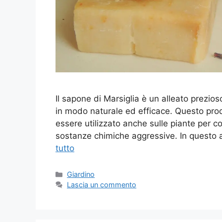
Il sapone di Marsiglia è un alleato prezio
in modo naturale ed efficace. Questo prodo
essere utilizzato anche sulle piante per c
sostanze chimiche aggressive. In questo a
tutto
Categorie
Giardino
Lascia un commento