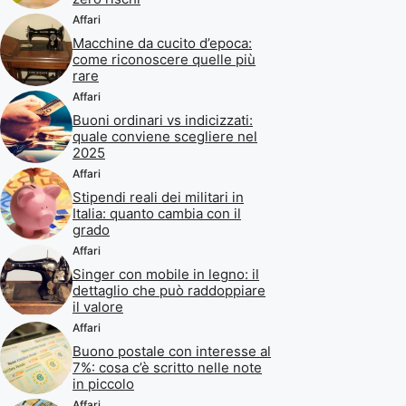
Affari
Macchine da cucito d’epoca:
come riconoscere quelle più
rare
Affari
Buoni ordinari vs indicizzati:
quale conviene scegliere nel
2025
Affari
Stipendi reali dei militari in
Italia: quanto cambia con il
grado
Affari
Singer con mobile in legno: il
dettaglio che può raddoppiare
il valore
Affari
Buono postale con interesse al
7%: cosa c’è scritto nelle note
in piccolo
Affari