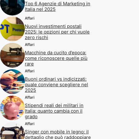
Top 6 Agenzie di Marketing in
Italia nel 2025
Affari
Nuovi investimenti postali
2025: le opzioni per chi vuole
zero rischi
Affari
Macchine da cucito d’epoca:
come riconoscere quelle più
rare
Affari
Buoni ordinari vs indicizzati:
quale conviene scegliere nel
2025
Affari
Stipendi reali dei militari in
Italia: quanto cambia con il
grado
Affari
Singer con mobile in legno: il
dettaglio che può raddoppiare