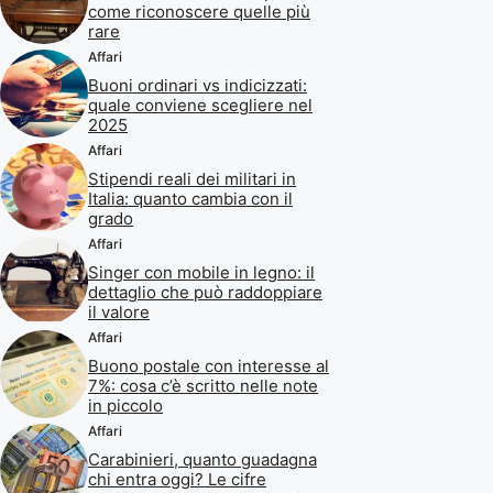
come riconoscere quelle più
rare
Affari
Buoni ordinari vs indicizzati:
quale conviene scegliere nel
2025
Affari
Stipendi reali dei militari in
Italia: quanto cambia con il
grado
Affari
Singer con mobile in legno: il
dettaglio che può raddoppiare
il valore
Affari
Buono postale con interesse al
7%: cosa c’è scritto nelle note
in piccolo
Affari
Carabinieri, quanto guadagna
chi entra oggi? Le cifre