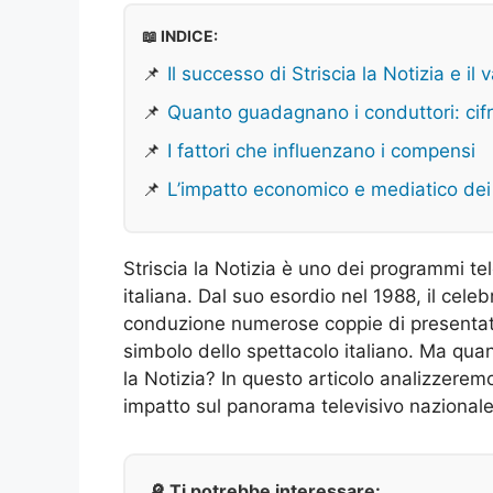
📖 INDICE:
📌
Il successo di Striscia la Notizia e il
📌
Quanto guadagnano i conduttori: cifr
📌
I fattori che influenzano i compensi
📌
L’impatto economico e mediatico dei c
Striscia la Notizia è uno dei programmi tele
italiana. Dal suo esordio nel 1988, il celeb
conduzione numerose coppie di presentatori
simbolo dello spettacolo italiano. Ma qua
la Notizia? In questo articolo analizzeremo 
impatto sul panorama televisivo nazionale
🔎 Ti potrebbe interessare: